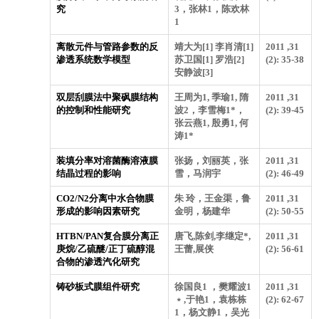
究
3，张林1，陈欢林
1
离散元件与管路参数的反
靖大为[1] 李肖清[1]
2011 ,31
渗透系统数学模型
苏卫国[1] 罗浩[2]
(2): 35-38
安静波[3]
双层刮膜法中聚砜膜结构
王周为1, 季瑜1, 隋
2011 ,31
的控制和性能研究
波2，李雪梅1*，
(2): 39-45
张云燕1, 殷勇1, 何
涛1*
装填分率对溶菌酶溶液膜
张扬，刘丽英，张
2011 ,31
结晶过程的影响
雪，马润宇
(2): 46-49
CO2/N2分离中水合物膜
朱 玲，王金渠，鲁
2011 ,31
形成的影响因素研究
金明，杨建华
(2): 50-55
HTBN/PAN复合膜分离正
唐飞,陈剑,李继定*,
2011 ,31
庚烷/乙硫醚/正丁硫醇混
王蕾,展侠
(2): 56-61
合物的渗透汽化研究
铸砂板式膜组件研究
徐国良1 ，樊耀波1
2011 ,31
﹡,于艳1，袁栋栋
(2): 62-67
1，杨文静1，吴光