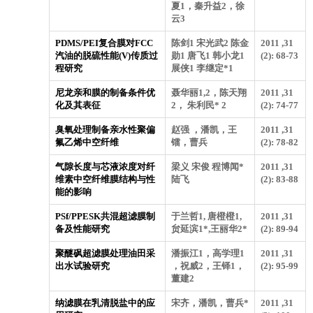
夏1，秦升益2，徐
云3
PDMS/PEI复合膜对FCC
陈剑1 宋光武2 陈金
2011 ,31
汽油的脱硫性能(V)传质过
勋1 唐飞1 韩小龙1
(2): 68-73
程研究
展侠1 李继定*1
尼龙亲和膜的制备条件优
聂华丽1,2，陈天翔
2011 ,31
化及其表征
2， 朱利民* 2
(2): 74-77
臭氧处理制备亲水性聚偏
赵强 ，潘凯，王
2011 ,31
氟乙烯中空纤维
镭，曹兵
(2): 78-82
气隙长度与芯液浓度对纤
梁义 宋俊 程博闻*
2011 ,31
维素中空纤维膜结构与性
陆飞
(2): 83-88
能的影响
PSf/PPESK共混超滤膜制
于兰哲1, 唐橙橙1,
2011 ,31
备及性能研究
贠延滨1*,王丽华2*
(2): 89-94
聚醚砜超滤膜处理油田采
潘振江1，高学理1
2011 ,31
出水试验研究
，祝威2，王铎1，
(2): 95-99
董建2
纳滤膜在乳清脱盐中的应
宋齐，潘凯，曹兵*
2011 ,31