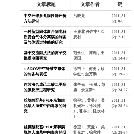
文章标题
文章作者
码
中空纤维多孔膜性能评价
吕晓龙
2011 ,31
方法探讨
(2): 0-0
一种新型固体聚合物电解
王雁北 任吉中* 邓
2011 ,31
质复合气体分离膜的制备
麦村
(2): 7-13
及气体透过性能的研究
基于交流阻抗法的离子交
范永生，陈晓，王
2011 ,31
换膜电阻研究
保国
(2): 14-18
a-Al2O3中空纤维支撑体
徐吉上，何勇，顾
2011 ,31
的制备与表征
学红*, 金万勤
(2): 19-23
连续法合成己二酸二甲酯
张争光，张 飚，彭
2011 ,31
的膜反应过程研究
勇，余立新*
(2): 24-27
丝氨酸配基PVDF亲和膜
徐堃1，黄曼3，吴
2011 ,31
脱除人血浆中内毒素的研
礼光2*，徐秋萍
(2): 28-34
究
3，张林1，陈欢林
1
丝氨酸配基PVDF亲和膜
徐堃1，黄曼3，吴
2011 ,31
脱除人血浆中内毒素的研
礼光2*，徐秋萍
(2): 28-34