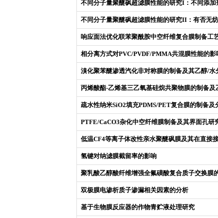
不同分子量聚醚砜超滤膜性能的研究I：不同添加
不同分子量聚醚砜超滤膜性能的研究II：有否无
响应面法优化联苯聚酰胺中空纤维复合膜制备工
相分离方式对PVC/PVDF/PMMA共混膜性能的影
溴化聚苯醚渗透汽化非对称膜的制备及其乙醇/水
丙烯酸酯-乙烯基三乙氧基硅烷共聚物膜的制备及
疏水性纳米SiO2填充PDMS/PET复合膜的制备
PTFE/CaCO3杂化中空纤维膜制备及其界面孔研
低温CF4等离子体改性亲水聚醚砜膜及其在直接
氢键对纳滤膜截留率的影响
聚乳酸乙醇酸纤维增强全氟磺酸复合质子交换膜
双极膜电渗析质子渗漏相关因素的分析
基于生物膜反应器的作物青贮液处理研究