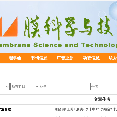
理事会
书刊信息
广告业务
动态信息
联
标题
作者
文章作者
水混合物
唐俏瑜1王莉1 展侠2 李十中1* 李继定2 