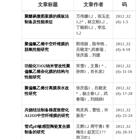
文章标题
文章作者
码
聚醚砜微图案膜的模板法
万伟娜1,2，张玉忠
2012 ,32
制备及性能表征
1,2*，林立刚1,2，
(4): 1-5
丁晓莉1,2，李泓
1,2
聚偏氟乙烯中空纤维膜的
郭培丽，陈华艳，
2012 ,32
脱氧性能研究
吕晓龙*,武春瑞，
(4): 6-10
张庆磊，刘捷
功能化TiO2纳米管改性聚
宋雪1，文晨1 *，
2012 ,32
偏氟乙烯杂化膜的结构与
孙炜1，肖长发2
(4): 11-16
性能研究
聚偏氟乙烯分离膜亲水改
张庆磊1，吕晓龙
2012 ,32
性研究
*，杨士春1,2，武
(4): 17-20
春瑞1，刘娟娟1
共烧结法制备梯度致密化
韩灵凤，曹悦，许
2012 ,32
A12O3中空纤维膜的研究
振良*
(4): 21-24
管式pH敏感型陶瓷复合膜
王辉1,2 周守勇1 李
2012 ,32
制备的研究
梅生1 赵宜江1??
(4): 26-31
邢卫红2