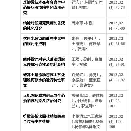
反渗透技术在鼻炎康等中
严滨1* 林丽华2 叶
2012 ,32
药提取液浓缩中的应用研
茜1 周雄1
(4): 70-74
究
纳滤对低聚壳聚糖制备液
韩永萍 林 强
2012 ,32
的纯化研究
(4): 75-80
饮用水超滤膜处理中试中
朱丹 ，顾平1＊，
2012 ,32
的膜污染控制
王海燕1，何凤华
(4): 81-86
2，韩涛2
组件设计对卷式反渗透膜
王双，梁剑，蔡相
2012 ,32
元件抗污染性及能耗影响
宇，祝敏
(4): 87-91
硅藻土错流动态膜工艺处
许光红1，孙雯1，
2012 ,32
理淮河原水的运行特性研
余振勋1，董秉直
(4): 92-97
究
2*，曹达文3
无机陶瓷膜精制三两半药
黄敏燕1,2，潘林梅
2012 ,32
酒的膜污染及防治研究
1，付廷明1，潘永
(4): 98-
兰1，郭立玮1*
101
扩散渗析法回收精氨酸生
李传润1,2*,王虎传
2012 ,32
产过程中的盐酸
1,张旭2,陶振1,华伟
(4): 102-
1,杨伟华2,徐铜文
106