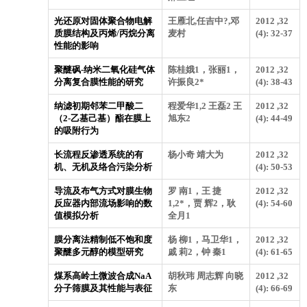
光还原对固体聚合物电解
王雁北,任吉中?,邓
2012 ,32
质膜结构及丙烯/丙烷分离
麦村
(4): 32-37
性能的影响
聚醚砜-纳米二氧化硅气体
陈桂娥1，张丽1，
2012 ,32
分离复合膜性能的研究
许振良2*
(4): 38-43
纳滤初期邻苯二甲酸二
程爱华1,2 王磊2 王
2012 ,32
（2-乙基己基）酯在膜上
旭东2
(4): 44-49
的吸附行为
长流程反渗透系统的有
杨小奇 靖大为
2012 ,32
机、无机及络合污染分析
(4): 50-53
导流及布气方式对膜生物
罗 南1，王 捷
2012 ,32
反应器内部流场影响的数
1,2*，贾 辉2，耿
(4): 54-60
值模拟分析
全月1
膜分离法精制低不饱和度
杨 柳1，马卫华1，
2012 ,32
聚醚多元醇的模型研究
戚 莉2，钟 秦1
(4): 61-65
煤系高岭土微波合成NaA
胡秋玮 周志辉 向晓
2012 ,32
分子筛膜及其性能与表征
东
(4): 66-69