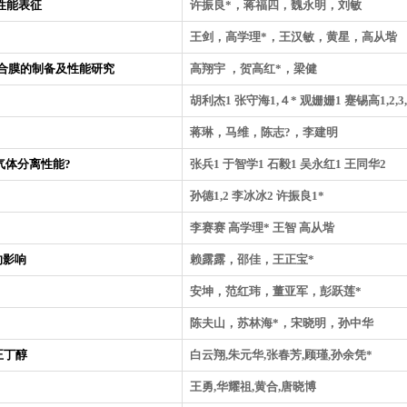
其性能表征
许振良*，蒋福四，魏永明，刘敏
王剑，高学理*，王汉敏，黄星，高从堦
混复合膜的制备及性能研究
高翔宇 ，贺高红*，梁健
胡利杰1 张守海1,４* 观姗姗1 蹇锡高1,2,3,
蒋琳，马维，陈志?，李建明
气体分离性能?
张兵1 于智学1 石毅1 吴永红1 王同华2
孙德1,2 李冰冰2 许振良1*
李赛赛 高学理* 王智 高从堦
的影响
赖露露，邵佳，王正宝*
安坤，范红玮，董亚军，彭跃莲*
陈夫山，苏林海*，宋晓明，孙中华
正丁醇
白云翔,朱元华,张春芳,顾瑾,孙余凭*
王勇,华耀祖,黄合,唐晓博