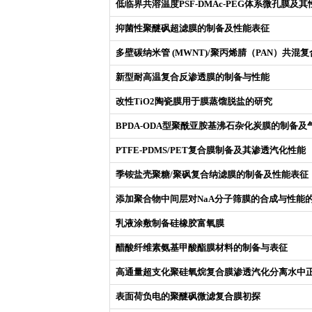
低临界共溶温度PSF-DMAc-PEG体系微孔膜及
抑菌性聚醚砜超滤膜的制备及性能表征
多壁碳纳米管 (MWNT)/聚丙烯腈（PAN）共
新型耐高温复合反渗透膜的制备与性能
改性TiO2陶瓷膜用于膜蒸馏脱盐的研究
BPDA-ODA型聚酰亚胺基沸石杂化炭膜的制备及
PTFE-PDMS/PET复合膜制备及其渗透汽化性能
季铵盐壳聚糖/聚砜复合纳滤膜的制备及性能表征
添加聚合物中间层对NaA分子筛膜的合成与性能
乳液涂敷制备硅橡胶富氧膜
醋酸纤维素氨基甲酸酯膜材料的制备与表征
高通量超支化聚硅氧烷复合膜渗透汽化分离水中
表面荷负电的聚醚砜微滤复合膜初探