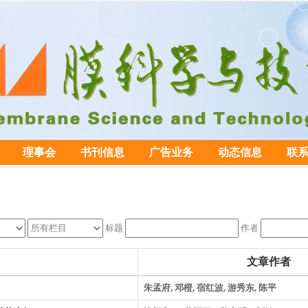
理事会
书刊信息
广告业务
动态信息
联
标题
作者
文章作者
朱孟府, 邓橙, 宿红波, 游秀东, 陈平