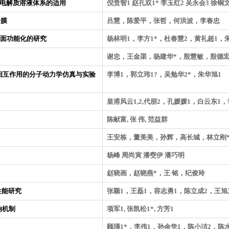
/电解质溶液体系的适用
倪贵智1 赵孔双1* 李玉红2 吴永会3 徐铜
合膜
吕慧，陈爱平，张哲，何洪波，李春忠
表面功能化的研究
杨林明1，李方1*，杜春慧2，黄礼超1，
谢忠，王金渠，杨建华*，殷慧敏，殷德
相互作用的分子动力学仿真与实验
李博1，郭立玮1?，吴勉华2*，朱华旭1
皇甫风云1,2,代朋2，孔媛媛1，白云东1，
陈献富, 张 伟, 范益群
王安栋，董美美，孙辉，高长城，林立刚
杨峰 周尚寅 潘窔伊 潘巧明
赵晓画，赵晓燕*，王 铭，纪俊玲
性能研究
张颖1，王磊1，容志勇1，陈立成2，王旭
响机制
项军1, 张凯松1*, 方芳1
顾瑾1*，李伟1，孙余凭1，陈小洁2，陈