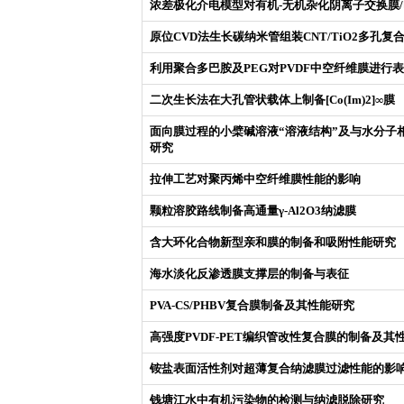
浓差极化介电模型对有机-无机杂化阴离子交换膜
原位CVD法生长碳纳米管组装CNT/TiO2多孔复
利用聚合多巴胺及PEG对PVDF中空纤维膜进行
二次生长法在大孔管状载体上制备[Co(Im)2]∞膜
面向膜过程的小檗碱溶液“溶液结构”及与水分子
研究
拉伸工艺对聚丙烯中空纤维膜性能的影响
颗粒溶胶路线制备高通量γ-Al2O3纳滤膜
含大环化合物新型亲和膜的制备和吸附性能研究
海水淡化反渗透膜支撑层的制备与表征
PVA-CS/PHBV复合膜制备及其性能研究
高强度PVDF-PET编织管改性复合膜的制备及其
铵盐表面活性剂对超薄复合纳滤膜过滤性能的影
钱塘江水中有机污染物的检测与纳滤脱除研究