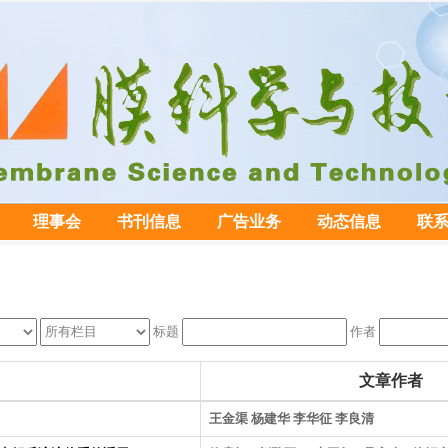
理事会
书刊信息
广告业务
动态信息
联
标题
作者
文章作者
王金渠 杨建华 李华征 李良清