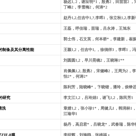
杨迟1, 2，谢应明*1，殷勇2，田苗苗2 
丁峰2，李雪梅2，何涛*2
赵丹1,2,任吉中1,?,李晖1，张立秋1,2,李
王磊，呼佳瑞，苗瑞，吕永涛，王旭东
郭士伟，石文英，何本桥*，李建新，崔
的制备及其分离性能
王颖1,2，任吉中1, ，徐徜徉3，李晖1，
刘圆圆1,2，早川晃镜2，王晓琳1**
肖佩佩1,2, 殷勇2，宋健峰2，王周为2，
怡2*，何涛2*
陈利芳，陆晓峰*，卞晓锴，潘玲，侯铮
的研究
李文江1,2，吕玲娟1，谢飞1,2，陈民芳1
清洗
章婧1,2，张小珍1*，周健儿1，韩润林1
江瑜华1
杨丹，高启君*，吕晓龙*，武春瑞，陈华
IF-8膜
李绍辉，刘海鸥，张雄福﹡