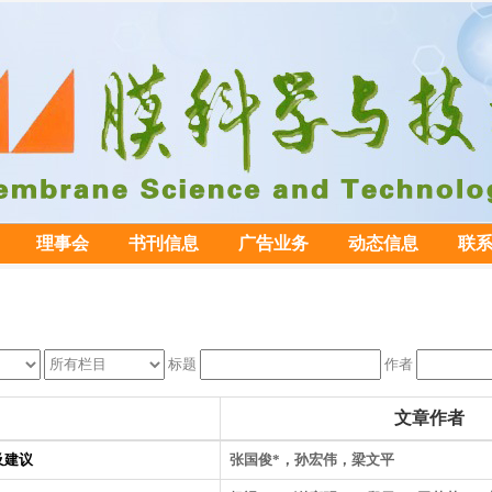
理事会
书刊信息
广告业务
动态信息
联
标题
作者
文章作者
及建议
张国俊*，孙宏伟，梁文平