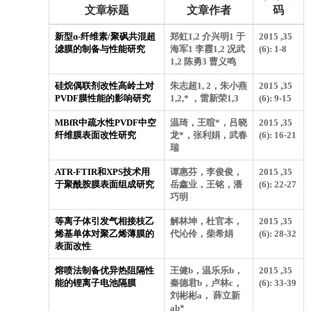
文章标题
文章作者
码
新型ɑ-纤维素/聚砜共混超
郑虹1,2 介兴明1 于
2015 ,35
滤膜的制备与性能研究
海军1 李霞1,2 况武
(6): 1-8
1,2 陈勇3 曹义鸣
硅烷偶联剂改性高岭土对
朱志超1, 2，朱小燕
2015 ,35
PVDF膜性能的影响研究
1,2,* ，雷新荣1,3
(6): 9-15
MBfR中疏水性PVDF中空
温琦，王暄*，吕晓
2015 ,35
纤维膜表面改性研究
龙*，张利娟，武春
(6): 16-21
瑞
ATR-FTIR和XPS技术用
谭惠芬，李俊俊，
2015 ,35
于聚酰胺膜表面组成研究
岳鑫业，王铭，潘
(6): 22-27
巧明
等离子体引发气相接枝乙
解林坤，杜官本，
2015 ,35
烯基单体对聚乙烯薄膜的
代沁伶，柴希娟
(6): 28-32
表面改性
熔喷法制备优异热阻隔性
王健b，温乐乐b，
2015 ,35
能的锂离子电池隔膜
秦德君b，卢林c，
(6): 33-39
刘彬彬a， 薛立新
ab*