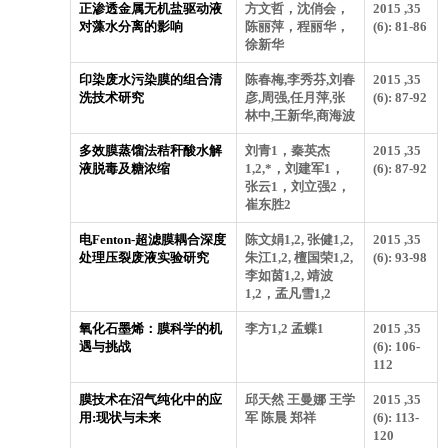
正渗透金属无机盐驱动液
方文哲，沈俏会，
2015 ,35
对藻水分离的影响
陈丽萍，程丽华，
(6): 81-86
徐新华
印染废水污染膜的组合清
陈春梅,李秀芬,刘春
2015 ,35
洗技术研究
彦,周强,任月萍,张
(6): 87-92
林中,王新华,商海波
多效膜蒸馏法秸秆酸水解
刘青1，秦英杰
2015 ,35
液脱毒及糖浓缩
1,2,*，刘建军1，
(6): 87-92
张云1，刘立强2，
崔东胜2
电Fenton-超滤膜耦合深度
陈文娟1,2, 张健1,2,
2015 ,35
处理压裂废液实验研究
朱江1,2, 檀国荣1,2,
(6): 93-98
李如茵1,2, 靖波
1,2，孟凡雪1,2
氧化石墨烯：膜科学的机
李方1,2 孟蝶1
2015 ,35
遇与挑战
(6): 106-
112
膜技术在沼气纯化中的应
邱天然 王曼娜 王学
2015 ,35
用:现状与未来
军 陈晨 郑祥
(6): 113-
120