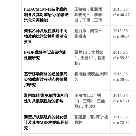
PEBA/MCM-41杂化膜的
王敏敏，张新儒，
2015 ,35
制备及其对苯酚/水的渗透
郝晓刚＊，李春
(6): 40-47
汽化分离性能
成，丁川，王倩
聚氯乙烯及改性膜对不同
赵百添，陆茵＊，
2015 ,35
物质的抗污染性和膜清洗
张盛杰
(6): 48-54
效果
PVDF膜组件低温保护液
贾辉1,2，文哲武
2015 ,35
性能研究
2，王捷1,2，程志
(6): 55-58
杨3
基于移动网格的超滤膜污
崔海航,胡晓晶,刘珺
2015 ,35
染物截留过程动态数值模
芳
(6): 58-66
拟研究
聚丙烯腈/聚氨酯共混相容
王海博1,邱广明
2015 ,35
性对共混膜性能的影响
2[]，王玮2，王佳
(6): 67-71
丽2，李 玲2
新型折板膜组件的优化设
张建鹏，张捍民*杨
2015 ,35
计及其在MBR中的应用研
凤林
(6): 72-80
究