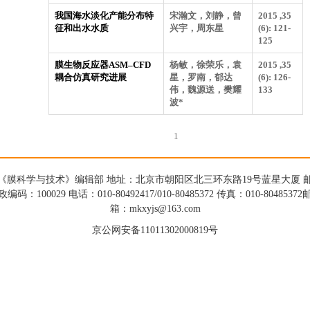
我国海水淡化产能分布特
宋瀚文，刘静，曾
2015 ,35
征和出水水质
兴宇，周东星
(6): 121-
125
膜生物反应器ASM–CFD
杨敏，徐荣乐，袁
2015 ,35
耦合仿真研究进展
星，罗南，郁达
(6): 126-
伟，魏源送，樊耀
133
波*
1
《膜科学与技术》编辑部 地址：北京市朝阳区北三环东路19号蓝星大厦 
政编码：100029 电话：010-80492417/010-80485372 传真：010-80485372
箱：mkxyjs@163.com
京公网安备11011302000819号