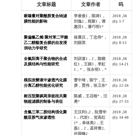
文章标题
文章作者
码
哌嗪量对聚酰胺复合纳滤
李俊俊1，陈涛1，
2018 ,38
膜性能的影响
刘逸2，程新1，谭
(6): 1-7
惠芬1，潘巧明1*
聚偏氟乙烯/聚对苯二甲酸
徐晨汉，丁忠伟*，
2018 ,38
乙二醇酯复合膜的自发浸
刘丽英
(6): 8-13
润动力学研究
全氟阳离子聚合物的合成
刘训道1，2，陈晓
2018 ,38
及膜结构与性能研究
红1，王丽3，李虹
(6): 14-21
1，*， 张永明1，*
模拟发酵液中渗透汽化膜
曹中琦，陈宁，王
2018 ,38
分离乙醇性能劣化研究
庚，贾伟，张卫东*
(6): 22-26
耐压型聚砜两亲嵌段共聚
陈威，王召根*，汪
2018 ,38
物超滤膜的制备与表征
勇*
(6): 27-33
含氟三苯二胺结构强化聚
王汉利1,2，阮雪华
2018 ,38
酰亚胺气体渗透性
1，代岩1，贺高红
(6): 34-40
1*，单体美2，王
磊1，2，孟祥青2,
许国锋2