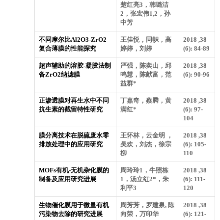
楚红亮3，韩璐洁
2，张宏伟1,2，孙
中芳
不同摩尔比Al2O3-ZrO2
王佳悦，同帜，高
2018 ,38
复合薄膜的性能探究
婷婷，刘婷
(6): 84-89
超声辅助的溶胶-凝胶法制
严强，陈奕山，邱
2018 ,38
备ZrO2纳滤膜
鸣慧，陈献富，范
(6): 90-96
益群*
正渗透膜对再生水中不同
丁嘉奇，蔡腾，黄
2018 ,38
抗生素的截留特性研究
满红*
(6): 97-
104
膜分离技术在脱硫废水零
王怀林，云金明 ，
2018 ,38
排放处理中的应用研究
吴欢，刘杰，徐宗
(6): 105-
柳
110
MOFs有机-无机杂化膜的
周玲玲1，牛照栋
2018 ,38
制备及应用研究进展
1，汤立红2*，朱
(6): 111-
利平3
120
生物催化膜用于微量有机
周芳芳，罗建泉, 陈
2018 ,38
污染物去除的研究进展
向荣，万印华
(6): 121-