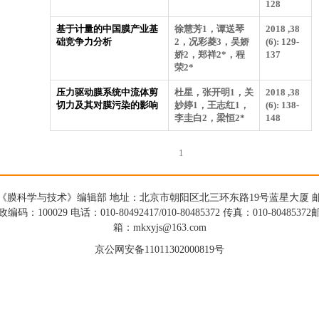
128
基于计量的中国膜产业基
徐慧芳1，谭送琴
2018 ,38
础竞争力分析
2，况彩菱3，吴娇
(6): 129-
娇2，郑祥2*，程
137
荣2*
压力驱动膜系统中流体剪
杜星，张开明1，关
2018 ,38
切力及其对膜污染的影响
妙婷1，王志红1，
(6): 138-
李圭白2，梁恒2*
148
1
《膜科学与技术》编辑部 地址：北京市朝阳区北三环东路19号蓝星大厦 
政编码：100029 电话：010-80492417/010-80485372 传真：010-80485372
箱：mkxyjs@163.com
京公网安备11011302000819号