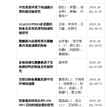
中性溶质环境下纳滤膜分
阳红1，李贇1，张
2018 ,38
离性能试验研究
会琴2，黄飚1，叶
(6): 41-47
春松3*
SG@GO/PDDA多层膜的
汪林，申洪泮，王
2018 ,38
制备及其有机溶剂纳滤性
乃鑫，纪树兰
(6): 48-55
能研究
聚醚砜与杂萘联苯共聚醚
步肖曼1，张守海
2018 ,38
砜共混超滤膜的制备
1，3*，薛仁东1，
(6): 56-62
刘鹏1，刘炳荣2，
蹇锡高1
多嵌段磺化聚醚砜质子交
谢伟芳
2018 ,38
换膜材料的制备及性能研
(6): 63-68
究
交联法制备聚酰亚胺中空
董香灵1,2，于海军
2018 ,38
纤维纳滤膜
1，张靖昱1,2，邹
(6): 69-75
彤1,2，金焱3，王
丽娜*1，曹义鸣1
阳极施加恒电位对EAM-
梁晶晶1,2，吴云
2018 ,38
MFC启动性能改善的研究
1,2,*，王珍琼1,2，
(6): 76-83