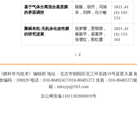
基于气体分离混合基质膜
陈隆，胡丹，冯旭
2021 ,41
的界面调控
东，刘烨，任小敏
(3): 142-
152
聚砜有机-无机杂化改性膜
张梦蕾，贾萌萌，
2021 ,41
的研究进展
秦振平，崔素萍，
(3): 153-
张雪红，郭红霞
161
1
2
《膜科学与技术》编辑部 地址：北京市朝阳区北三环东路19号蓝星大厦 
政编码：100029 电话：010-80492417/010-80485372 传真：010-80485372
箱：mkxyjs@163.com
京公网安备11011302000819号