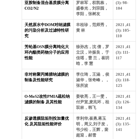
亚胺制备混合基质膜分离
罗林军，权凯栋，
(3): 98-
CO2/N2
盛春光，刘宗园，
104
李阳，张树友
天然原水中DOM对纳滤膜
丰桂珍，范师秀，
2021 ,41
的污染分析及过滤特性研
黄 林
(3): 105-
究
110
芳纶基OSN膜分离纯化大
徐孙杰，沈 倩，罗
2021 ,41
环内酯类药物分子的应用
立汉，许振良， 于
(3): 111-
性能
佳瑶，曹 兰，崔玥
117
晗，李 慧
非对称聚丙烯腈纳滤膜的
李仕琦，王涵 ，侯
2021 ,41
制备及性能研究
淑华，张奇峰， ，
(3): 118-
张所波
125
O-MoS2改性PMIA疏松纳
姜钦亮，王一雯，
2021 ,41
滤膜的制备 及其性能
付尹宣,麦兆环，桂
(3): 126-
双林，韩飞
134
反渗透膜阻垢剂投加量优
李利华,崔勇,蒋玉
2021 ,41
化 及其阻垢性能评价
明，周义,刘子发，
(3): 135-
韦少松，王辉，裴
141
超迎，郝雪