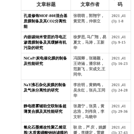
文章标题
文章作者
码
孔道修饰MOF-808混合基
张萌萌，郭翔宇，
2021 ,41
质膜制备及其CO2分离性
黄宏亮，仲崇立
(3): 1-8
能
内嵌碳纳米管层的导电正
徐梦思, 马广翔，易
2021 ,41
渗透膜制备及其缓解有机
夏文，马涛，王新
(3): 9-15
污染的研究
华
NiCoP/炭电催化膜的制备
冯国卿，张璐颖，
2021 ,41
及性能研究
王诗涵，潘宗林，
(3): 16-23
范新飞，宋成文,王
同华,
NaY沸石杂化炭膜的制备
李欣明，黄鹤鸣，
2021 ,41
及气体分离性的研究
吴永红，张兵,王同
(3): 24-28
华
静电喷雾辅助交联制备超
张晟宁，张昊，黄
2021 ,41
薄复合膜及其性能研究
志浩，刘伟良，李
(3): 29-36
文轩，马晓华
氧化石墨烯改性聚乙烯亚
耿 欣，严 庆，姚媛
2021 ,41
胺/木质素磺酸钠纳滤膜的
媛，李继定，雷建
(3): 37-43