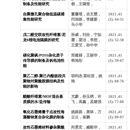
制备及性能研究
都，王璐莹，
自聚微孔聚合物低温碳捕
董馨瑶，吉文慧，
2021 ,41
集性能研究
闫旭焕，李建新，
(3): 44-51
马小华
戊二醛交联改性纤维素/尼
孙威，刘欣，宁如
2021 ,41
龙6锂电池隔膜的研究
霞，梁洁，李想，
(3): 52-58
王爱艾，孙中华
磺化聚砜/POSS杂化质子
郑建丽，王丽华，
2021 ,41
传导膜的制备及钒电池性
韩旭彤
(3): 59-67
能
聚乙二醇-聚己内酯嵌段共
胡利杰 梁松苗，姚
2021 ,41
聚物对聚酰胺膜结构及性
艳
(3): 68-76
能的影响
醋酸纤维素/MOF混合基
尤蒙，孙玉绣，许
2021 ,41
质膜的水/盐传输
飞，高鑫，孟建强
(3): 77-88
氧化石墨烯量子点改性海
姚路路，唐林，万
2021 ,41
藻酸钠复合杂化膜的制备
云云，崔鹏
(3): 89-97
改性石墨烯材料掺杂聚酰
尚景宏，臧毅华，
2021 ,41