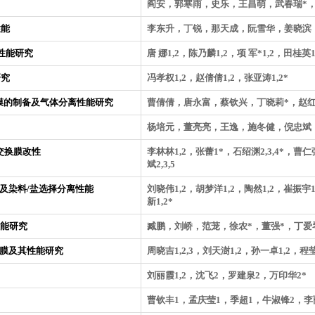
阎安，郭寒雨，史乐，王昌萌，武春瑞*，
性能
李东升，丁锐，那天成，阮雪华，姜晓滨
性能研究
唐 娜1,2，陈乃麟1,2，项 军*1,2，田桂英1
研究
冯孝权1,2，赵倩倩1,2，张亚涛1,2*
合膜的制备及气体分离性能研究
曹倩倩，唐永富，蔡钦兴，丁晓莉*，赵红
杨培元，董亮亮，王逸，施冬健，倪忠斌
子交换膜改性
李林林1,2，张蕾1*，石绍渊2,3,4*，曹
斌2,3,5
及染料/盐选择分离性能
刘晓伟1,2，胡梦洋1,2，陶然1,2，崔振宇1
新1,2*
性能研究
臧鹏，刘峤，范茏，徐农*，董强*，丁爱
）膜及其性能研究
周晓吉1,2,3，刘天澍1,2，孙一卓1,2，程莹1
刘丽霞1,2，沈飞2，罗建泉2，万印华2*
曹钦丰1，孟庆莹1，季超1，牛淑锋2，李