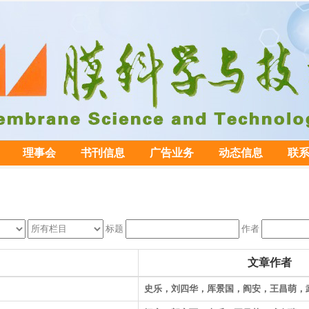
理事会
书刊信息
广告业务
动态信息
联
标题
作者
文章作者
史乐，刘四华，厍景国，阎安，王昌萌，武