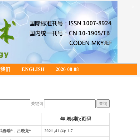
×
系我们
ENGLISH
2026-08-08
关键词
年,卷(期):页码
春瑞*，吕晓龙*
2021 ,41 (4): 1-7