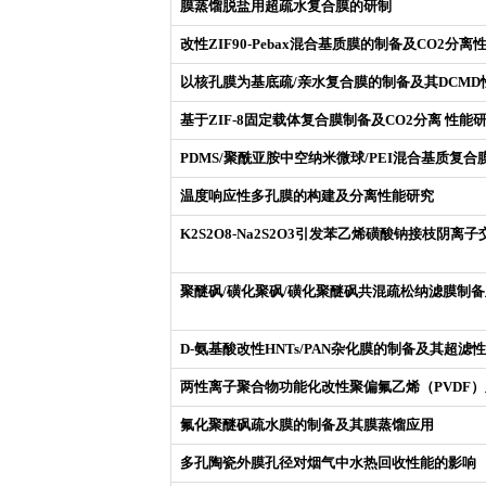
膜蒸馏脱盐用超疏水复合膜的研制
改性ZIF90-Pebax混合基质膜的制备及CO2分离
以核孔膜为基底疏/亲水复合膜的制备及其DCMD
基于ZIF-8固定载体复合膜制备及CO2分离 性能
PDMS/聚酰亚胺中空纳米微球/PEI混合基质复
温度响应性多孔膜的构建及分离性能研究
K2S2O8-Na2S2O3引发苯乙烯磺酸钠接枝阴离
聚醚砜/磺化聚砜/磺化聚醚砜共混疏松纳滤膜制备
D-氨基酸改性HNTs/PAN杂化膜的制备及其超滤
两性离子聚合物功能化改性聚偏氟乙烯（PVDF
氟化聚醚砜疏水膜的制备及其膜蒸馏应用
多孔陶瓷外膜孔径对烟气中水热回收性能的影响