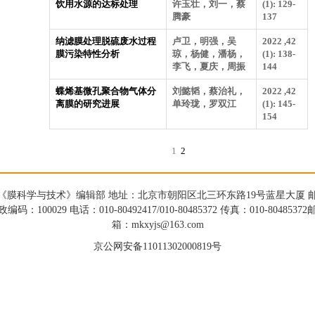
饮用水源的达标处理
许玉壮，刘一，蔡
(1): 129-
腾豪
137
纳滤膜处理脱硫废水过程
卢卫，明强，吴
2022 ,42
膜污染特性分析
琼，杨健，潘杨，
(1): 138-
李飞，夏庆，周振
144
蝶烯基微孔聚合物气体分
刘懿韬，蔡治礼，
2022 ,42
离膜的研究进展
单玲珑，罗双江
(1): 145-
154
1
2
《膜科学与技术》编辑部 地址：北京市朝阳区北三环东路19号蓝星大厦 
政编码：100029 电话：010-80492417/010-80485372 传真：010-80485372
箱：mkxyjs@163.com
京公网安备11011302000819号