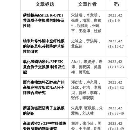
文章标题
文章作者
码
磷酸掺杂bSPEEK-OPBI
宋洁瑞，肖意明，
2022 ,42
共混质子交换膜的制备及
张蕾，项军，唐娜
(1): 1-9
性能
*，程鹏高，张建
平，王松博，杜威
纳米片修饰铜中空纤维膜
史咏玄，于洪涛，
2022 ,42
的制备及电芬顿降解苯酚
董应超
(1): 10-17
性能研究
氧化黑磷纳米片/SPEEK
Afzal，陈婉婷，逄
2022 ,42
复合质子交换膜 制备及性
博，姜晓滨，吴雪
(1): 18-23
能
梅，贺高红
面向生物燃料乙醇生产的
邓衍宏，卢久灵，
2022 ,42
高填充密度板式NaA分子
汪虎，孙浩，李贝
(1): 24-32
筛膜合成研究
贝，曹毅，李辉，
张伟，李砚硕
萘基侧链型阴离子交换膜
朱兆宇, 张秋根，朱
2022 ,42
的制备
爱梅，刘庆林
(1): 33-40
高渗透性ZrO2中空纤维陶
詹涛，张小珍，周
2022 ,42
瓷超滤膜的制备研究
俊，王少华，胡学
(1): 41-49