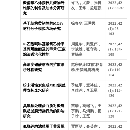
聚偏氟乙烯接枝共聚物纤
许飞，尤蒙，张树
2022 ,42
维膜的制备及油水分离研
友，王华，孟建强
(1): 88-97
究
基于结构柔韧性的MOFs
徐春华, 王秀民
2022 ,42
材料分子模拟力场研究
(1): 98-
103
N-乙酰吗啉基聚氧乙烯甲
周曼华，武亚伟，
2022 ,42
基丙烯酸酯及其甲苯/正庚
李战胜，张守海，
(1): 104-
烷渗透汽化性能
蹇锡高
109
高浓度硝酸溶液的扩散渗
赵宗良,郭红霞,林育
2022 ,42
析过程研究
群,王保国,郭春禹
(1): 110-
114
粉末活性炭集成MBR膜处
季红军，童裕佳，
2022 ,42
理农药废水研究
李佳尧，李卫星
(1): 115-
120
臭氧预处理蛋白质对聚醚
苗瑞，葛瑞飞，王
2022 ,42
砜超滤膜污染行为的影响
宇鹏，马炳鹏，杨
(1): 121-
研究
子晗，王磊
128
低脱钙纳滤膜用于非常规
贾雨萌，秦英杰，
2022 ,42