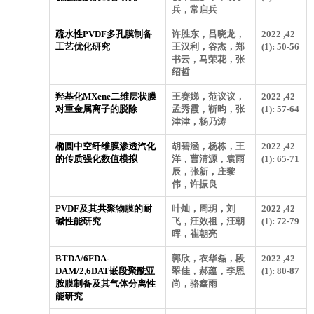
兵，常启兵
疏水性PVDF多孔膜制备
许胜东，吕晓龙，
2022 ,42
工艺优化研究
王汉利，谷杰，郑
(1): 50-56
书云，马荣花，张
绍哲
羟基化MXene二维层状膜
王赛娣，范议议，
2022 ,42
对重金属离子的脱除
孟秀霞，靳昀，张
(1): 57-64
津津，杨乃涛
椭圆中空纤维膜渗透汽化
胡碧涵，杨栋，王
2022 ,42
的传质强化数值模拟
洋，曹清源，袁雨
(1): 65-71
辰，张新，庄黎
伟，许振良
PVDF及其共聚物膜的耐
叶灿，周玥，刘
2022 ,42
碱性能研究
飞，汪效祖，汪朝
(1): 72-79
晖，崔朝亮
BTDA/6FDA-
郭欣，衣华磊，段
2022 ,42
DAM/2,6DAT嵌段聚酰亚
翠佳，郝蕴，李恩
(1): 80-87
胺膜制备及其气体分离性
尚，骆鑫雨
能研究