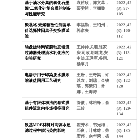
基于油水分离的氧化石墨
袁茹欣，陈文革，
2022 ,42
烯/二氧化硅复合膜的制备
栗雯绮，李拥璇
(3): 97-
与性能研究
105
聚吡咯-壳聚糖改性制备单
李福勤，王绍州，
2022 ,42
价选择性阳离子交换膜试
郭彦夫
(3): 106-
验
112
轴盘旋转陶瓷膜动态错流
王帅帅,关顺,陈家
2022 ,42
过滤器处理油水乳化液的
庆,司政,胡建龙,安
(3): 113-
实验研究
申法,王秀军,谷雨,
121
杨寒月
电渗析用于印染废水膜浓
王岩，王奇梁，许
2022 ,42
缩液盐回用工艺研究
以农，刘瑞，金铁
(3): 122-
瑛，郭紫阳，常
128
娜，王海涛
基于有限体积法的卷式膜
管徽，林培锋，俞
2022 ,42
组件流道内多场模拟研究
三传
(3): 129-
134
铁基MOF材料对高藻水超
瞿芳术，韦光梅，
2022 ,42
滤过程中膜污染的影响
邓良，叶林雄，荣
(3): 135-
宏伟，余华荣，杨
144