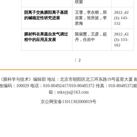
枝盟
阴离子交换膜阳离子基团
王雪，李永纲，郑
2022 ,42
的碱稳定性研究进展
吉富，张所波，李
(3): 145-
胜海
152
膜材料在果蔬自发气调过
陈淑慧，王彦，赵
2022 ,42
程中的应用及发展
丹，任吉中
(3): 153-
162
1
2
《膜科学与技术》编辑部 地址：北京市朝阳区北三环东路19号蓝星大厦 
政编码：100029 电话：010-80492417/010-80485372 传真：010-80485372
箱：mkxyjs@163.com
京公网安备11011302000819号