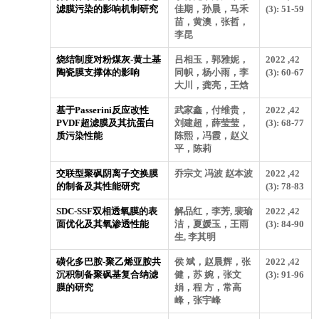
滤膜污染的影响机制研究
佳期，孙晨，马禾
(3): 51-59
苗，黄澳，张哲，
李昆
烧结制度对粉煤灰-黄土基
吕相玉，郭雅妮，
2022 ,42
陶瓷膜支撑体的影响
同帜，杨小雨，李
(3): 60-67
大川，龚亮，王焓
基于Passerini反应改性
武家鑫，付维贵，
2022 ,42
PVDF超滤膜及其抗蛋白
刘建超，薛莹莹，
(3): 68-77
质污染性能
陈熙，冯霞，赵义
平，陈莉
交联型聚砜阴离子交换膜
乔宗文 冯波 赵本波
2022 ,42
的制备及其性能研究
(3): 78-83
SDC-SSF双相透氧膜的表
解品红，李芳, 裴瑜
2022 ,42
面优化及其氧渗透性能
洁，夏媛玉，王雨
(3): 84-90
生, 李其明
磺化多巴胺-聚乙烯亚胺共
侯 斌，赵晨辉，张
2022 ,42
沉积制备聚砜基复合纳滤
健，苏 婉，张文
(3): 91-96
膜的研究
娟，程 方，常高
峰，张宇峰