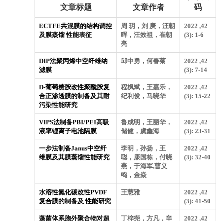
文章标题
文章作者
码
ECTFE共混膜的结构调控
周 玥，刘 庚，汪朝
2022 ,42
及膜蒸馏 性能表征
晖，汪效祖，崔朝
(3): 1-6
亮
DIP法聚丙烯中空纤维纳
邱中勇，何春菊
2022 ,42
滤膜
(3): 7-14
D-葡萄糖胺改性聚酰胺复
程枫斌，王嘉乐，
2022 ,42
合正渗透膜的制备及其耐
纪利俊，马晓华
(3): 15-22
污染性能研究
VIPS法制备PBI/PEI高吸
鲁成明，王丽华，
2022 ,42
液率锂离子电池隔膜
储健，虞鑫海
(3): 23-31
一步法制备Janus中空纤
李明，孙扬，王
2022 ,42
维膜及其膜蒸馏性能研究
聪，康国栋，付晓
(3): 32-40
燕，于海军,曹义
鸣，金焱
水溶性氮化碳改性PVDF
王慧雅
2022 ,42
复合膜的制备及 性能研究
(3): 41-50
藻菌体系胞外聚合物对超
丁梓尧，方凡，辛
2022 ,42