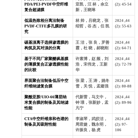
PDA/PEI-PVDF中空纤维
亚凯，汪 林，余立
(2): 45-54
复合超滤膜
新，王晓琳
低温热致相分离法制备
林 帅，吕晓龙，张
2024 ,44
PVDF-CTFE多孔膜的研
绍哲，谷 杰，任 凯
(2): 55-63
究
碳基溴离子选择渗透膜的
王 洁，张 良，罗善
2024 ,44
构筑及其对溴的分离
霞，杜 晓，郝晓刚
(2): 64-71
基于不同厂家聚醚砜基膜
许素博，赵 频，刘
2024 ,44
的薄膜复合正渗透膜性能
浩，宋伟龙，王新
(2): 72-79
的比较
华
界面聚合法制备低压中空
张 梁，王 涛，姚冬
2024 ,44
纤维纳滤复合膜
雪，关 悦，孟建强
(2): 80-88
聚酰亚胺/UIO-66薄层纳
代新雷，马文中，
2024 ,44
米复合膜的制备及其纳滤
钟 璟，张新妙，孟
(2): 89-96
性能
凡宁
CTA中空纤维亲和色谱的
李淑琴，武皎洁，
2024 ,44
制备及其吸附性能
周君婕，魏永明，
(2): 97-
许振良，杨 虎
106