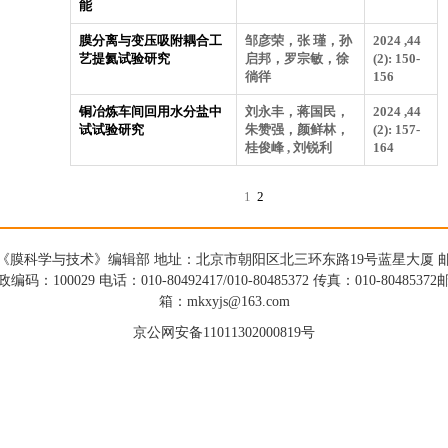
能
膜分离与变压吸附耦合工
邹彦荣，张 瑾，孙
2024 ,44
艺提氦试验研究
启邦，罗宗敏，徐
(2): 150-
徜徉
156
铜冶炼车间回用水分盐中
刘永丰，蒋国民，
2024 ,44
试试验研究
朱赞强，颜鲜林，
(2): 157-
桂俊峰 , 刘锐利
164
1
2
《膜科学与技术》编辑部 地址：北京市朝阳区北三环东路19号蓝星大厦 
政编码：100029 电话：010-80492417/010-80485372 传真：010-80485372
箱：mkxyjs@163.com
京公网安备11011302000819号