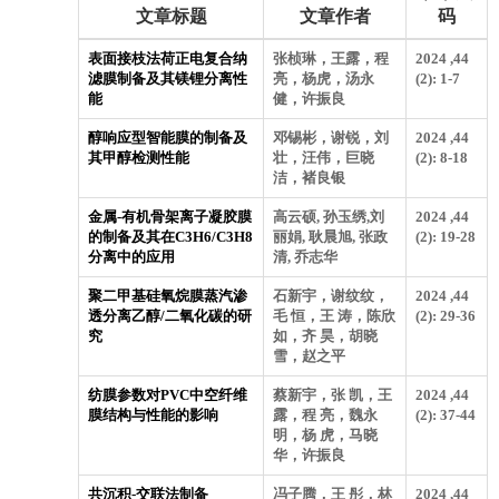
文章标题
文章作者
码
表面接枝法荷正电复合纳
张桢琳，王露，程
2024 ,44
滤膜制备及其镁锂分离性
亮，杨虎，汤永
(2): 1-7
能
健，许振良
醇响应型智能膜的制备及
邓锡彬，谢锐，刘
2024 ,44
其甲醇检测性能
壮，汪伟，巨晓
(2): 8-18
洁，褚良银
金属-有机骨架离子凝胶膜
高云硕, 孙玉绣,刘
2024 ,44
的制备及其在C3H6/C3H8
丽娟, 耿晨旭, 张政
(2): 19-28
分离中的应用
清, 乔志华
聚二甲基硅氧烷膜蒸汽渗
石新宇，谢纹纹，
2024 ,44
透分离乙醇/二氧化碳的研
毛 恒，王 涛，陈欣
(2): 29-36
究
如，齐 昊，胡晓
雪，赵之平
纺膜参数对PVC中空纤维
蔡新宇，张 凯，王
2024 ,44
膜结构与性能的影响
露，程 亮，魏永
(2): 37-44
明，杨 虎，马晓
华，许振良
共沉积-交联法制备
冯子腾，王 彤，林
2024 ,44