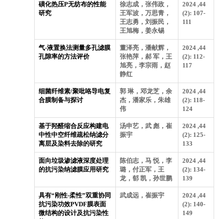
磺化热压P无纺布的性能
徐志成，张伟政，
2024 ,44
研究
王军波，万思青，
(2): 107-
王志勇，刘振民，
111
王旭梅，姜永锡
气-液置换法测量多孔滤膜
董泽亮，潘献辉，
2024 ,44
孔隙率的方法评价
张艳萍，郝 军，王
(2): 112-
旭亮，李宗雨，赵
117
静红
细菌纤维素/聚吡咯导电复
郭 琳，邓龙芝，余
2024 ,44
合膜制备与探讨
杰，潘家乐，朱雄
(2): 118-
伟
124
基于羟醛缩合反应构建电
汤申艺，武 彪，崔
2024 ,44
中性中空纤维疏松纳滤分
振宇
(2): 125-
离层及染料去除的研究
133
面向垃圾渗滤液深度处理
陈伯志，马 悦，李
2024 ,44
的抗污染纳滤膜应用研究
璐，付正军，王
(2): 134-
龙，郁 凯，孙世鹏
139
具有“刚性-柔性”双重协同
武成远，崔振宇
2024 ,44
抗污染功效PVDF膜表面
(2): 140-
微结构的设计及抗污染性
149