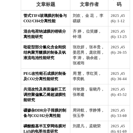
文章标题
文章作者
码
管式TIF4玻璃膜的制备与
刘欢， 金 花 ， 李
2025 ,45
CO2/CH4分离性能
砚硕
(6): 1-12
混合电荷纳滤膜的锂镁分
齐 婷， 位笑娜，
2025 ,45
离性能研究
钟 璟
(6): 13-25
吡啶型部分氟化含金刚烷
张欣妍， 张本贵，
2025 ,45
结构聚芳醚膜的制备及钒
姜思男， 庞欣雨，
(6): 26-35
液流电池性能研究
李 涛， 杨余超，
张凇玮
PEG改性蛭石成膜的制备
周 慧， 李红英，
2025 ,45
及CO2分离性能研究
李奕帆
(6): 36-44
共混改性及表面偏析工艺
何钦雅， 翁晓丹，
2025 ,45
调控聚偏氟乙烯超滤膜性
张希建
(6): 45-52
能研究
硼掺杂DDR分子筛膜的制
周诗航， 李静博，
2025 ,45
备与CO2/H2分离性能
张玉亭
(6): 53-60
磷酸酯基半互穿网络膜对
刘星凡， 孟晓荣
2025 ,45
Li(Ⅰ)的电萃传质研究
(6): 61-69