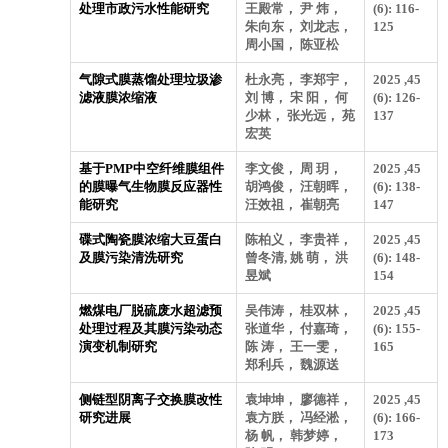
处理市政污水性能研究
王殿常， 尹 炜，
(6): 116-
朱向东， 刘龙志，
125
周小国， 陈亚松
气隙式膜蒸馏处理垃圾渗
杜永亮， 李郑宇，
2025 ,45
滤液膜浓缩液
刘 博， 宋 阳， 何
(6): 126-
少林， 张光远， 苑
137
宏英
基于PMP中空纤维膜组件
李文俊， 周 玥，
2025 ,45
的膜曝气生物膜反应器性
胡鸿俊， 汪朝晖，
(6): 138-
能研究
汪效祖， 崔朝亮
147
碟式陶瓷膜浓缩大豆蛋白
陈柏义， 李贵祥，
2025 ,45
及膜污染清洗研究
曾冬清, 姚 萌， 洪
(6): 148-
昱斌
154
燃煤电厂脱硫废水超滤预
吴伟涛， 桂双林，
2025 ,45
处理过程及其膜污染动态
张道华， 付嘉琦，
(6): 155-
演变机制研究
陈 涛， 王一雯，
165
郑利兵， 魏源送
侧链型阴离子交换膜改性
袁坤坤， 廖德祥，
2025 ,45
研究进展
袁方朕， 冯经淞，
(6): 166-
杨 帆， 韩梦婷，
173