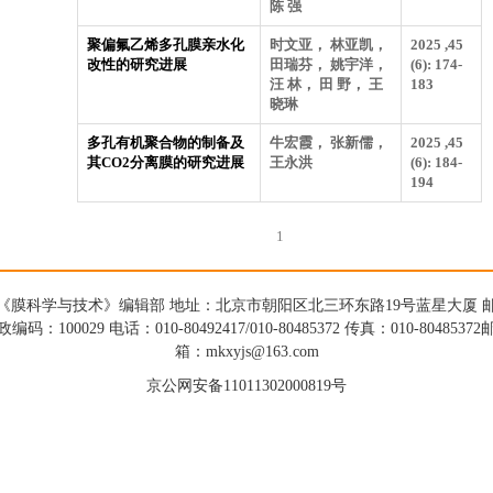
陈 强
聚偏氟乙烯多孔膜亲水化
时文亚， 林亚凯，
2025 ,45
改性的研究进展
田瑞芬， 姚宇洋，
(6): 174-
汪 林， 田 野， 王
183
晓琳
多孔有机聚合物的制备及
牛宏霞， 张新儒，
2025 ,45
其CO2分离膜的研究进展
王永洪
(6): 184-
194
1
《膜科学与技术》编辑部 地址：北京市朝阳区北三环东路19号蓝星大厦 
政编码：100029 电话：010-80492417/010-80485372 传真：010-80485372
箱：mkxyjs@163.com
京公网安备11011302000819号