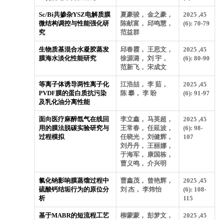
Sc/Bi共掺杂YSZ电解质膜
夏豪骏， 金之豪，
2025 ,45
微结构调控与性能强化研
陈献富， 邱鸣慧，
(6): 70-79
究
范益群
生物质基混合水凝胶蒸发
邱春霞， 王思文，
2025 ,45
膜海水淡化性能研究
徐源潞， 刘 宇，
(6): 80-90
范新飞， 宋成文
等离子体诱导两性离子化
江浩喆， 李 茹，
2025 ,45
PVDF膜的蛋白质抗污染
陈 攀， 李 盼
(6): 91-97
及乳化油分离性能
面向医疗麻醉氙气在线回
李立鑫， 马英超，
2025 ,45
用的膜法脱碳实验研究与
王常春， 任延波，
(6): 98-
过程模拟
任晓光， 刘健辉，
107
刘丹丹， 王丽娜，
于海军， 康国栋，
曹义鸣， 介兴明
氯化钠影响膜蒸馏过程中
曹鑫茂， 曾艳辉，
2025 ,45
硫酸钙结垢行为的原位分
刘 杰， 李炜怡
(6): 108-
析
115
基于MABR的短流程工艺
柳蒙蒙， 彭梦文，
2025 ,45