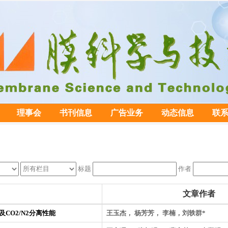
理事会
书刊信息
广告业务
动态信息
联
标题
作者
文章作者
备及CO2/N2分离性能
王玉杰， 杨芳芳， 李楠，刘轶群*