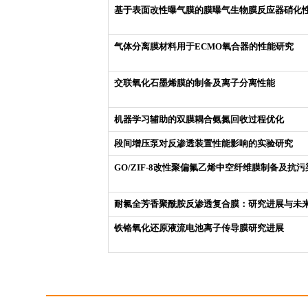
基于表面改性曝气膜的膜曝气生物膜反应器硝化
气体分离膜材料用于ECMO氧合器的性能研究
交联氧化石墨烯膜的制备及离子分离性能
机器学习辅助的双膜耦合氨氮回收过程优化
段间增压泵对反渗透装置性能影响的实验研究
GO/ZIF-8改性聚偏氟乙烯中空纤维膜制备及抗
耐氯全芳香聚酰胺反渗透复合膜：研究进展与未
铁铬氧化还原液流电池离子传导膜研究进展