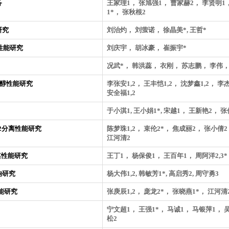
备
王家理1， 张旭强1， 曹家赫2， 李贤明1
1*， 张秋根2
研究
刘治灼， 刘萤诺， 徐晶美*, 王哲*
性能研究
刘庆宇， 胡冰豪， 崔振宇*
况武*， 韩洪蕊， 衣刚， 苏志鹏， 李伟，
透醇性能研究
李张安1,2， 王丰恺1,2， 沈梦鑫1,2， 李杰
安全福1,2
于小淇1, 王小娟1*, 宋越1， 王新艳2， 
H2分离性能研究
陈梦珠1,2， 束伦2*， 焦成丽2， 张小倩2
江河清2
其性能研究
王丁1， 杨保俊1， 王百年1， 周阿洋2,3*
响研究
杨大伟1,2, 韩敏芳1*, 高启秀2, 周守勇3
能研究
张庚辰1,2， 庞龙2*， 张晓燕1*， 江河清
宁文超1， 王强1*， 马诚1， 马银萍1， 
松2