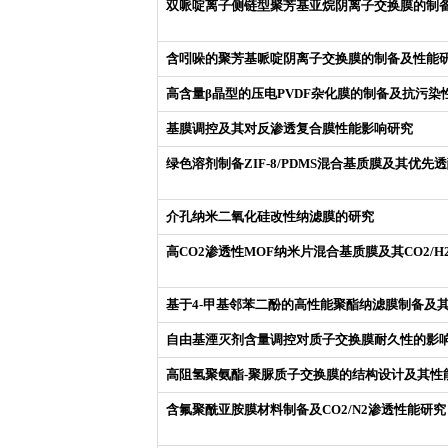
双哌啶离子侧链型聚芳基亚烷阴离子交换膜的制
含吲哚的聚芳基哌啶阴离子交换膜的制备及性能
高含量β晶型的压电PVDF杂化膜的制备及抗污染
基膜调控及其对反渗透复合膜性能影响研究
绿色溶剂制备ZIF-8/PDMS混合基质膜及其优先
介孔纳米二氧化硅改性纳滤膜的研究
高CO2渗透性MOF纳米片混合基质膜及其CO2/
基于4-甲基邻苯二酚的高性能聚酯纳滤膜制备及
自由基湮灭剂含量调控对质子交换膜耐久性的影
高阻氢聚氨酯-聚脲质子交换膜的结构设计及其性
含氟聚酰亚胺膜材料制备及CO2/N2渗透性能研究