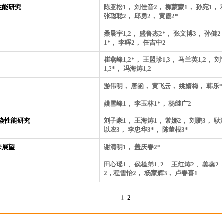
性能研究
陈亚松1， 刘佳音2， 柳蒙蒙1， 孙宛1，
张聪聪2， 邱勇2， 黄霞2*
桑晨宇1,2， 盛鲁杰2*， 张文博3， 孙健
1*， 李晖2， 任吉中2
崔燕峰1,2*， 王盟珍1,3， 马兰英1,2， 
1,3*， 冯海涛1,2
游伟明， 唐函， 黄飞云， 姚婧梅， 韩乐
姚雪峰1， 李玉林1*， 杨继广2
污染性能研究
刘子豪1， 王海涛1， 常娜2， 刘鹏3， 
以农3， 李忠华3*， 陈董根3*
来展望
谢清明1， 盖庆春2*
田心瑶1， 侯栓弟1, 2， 王红涛2， 姜蕊
2，程雪怡2， 杨家辉3， 卢春喜1
1
2