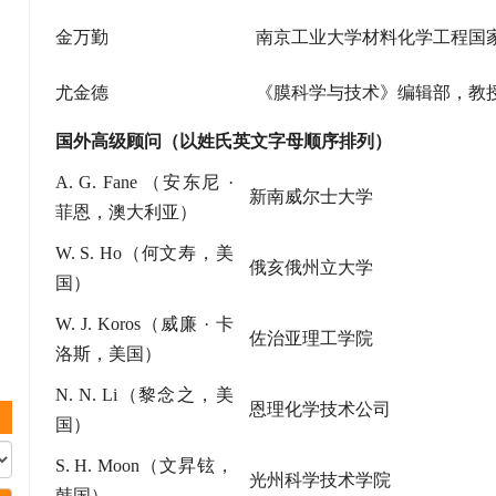
金万勤
南京工业大学材料化学工程国
尤金德
《膜科学与技术》编辑部，教
国外高级顾问（以姓氏英文字母顺序排列）
A.
G. Fane （安东尼 ·
新南威尔士大学
菲恩，澳大利亚）
W.
S. Ho（何文寿，美
俄亥俄州立大学
国）
W. J. Koros（威廉 · 卡
佐治亚理工学院
洛斯，美国）
N.
N. Li（黎念之，美
恩理化学技术公司
国）
S.
H. Moon（文昇铉，
光州科学技术学院
韩国）