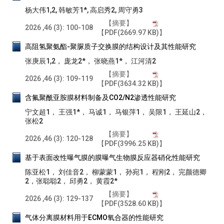
杨大伟1,2, 韩敏芳1*, 高启秀2, 周守勇3
【摘要】
2026 ,46 (3): 100-108
【PDF(2669.97 KB)】
高阻氢聚氨酯-聚脲质子交换膜的结构设计及其性能研究
张庚辰1,2， 庞龙2*， 张晓燕1*， 江河清2
【摘要】
2026 ,46 (3): 109-119
【PDF(3634.32 KB)】
含氟聚酰亚胺膜材料制备及CO2/N2渗透性能研究
宁文超1， 王强1*， 马诚1， 马银萍1， 吴限1， 王延山2，
张松2
【摘要】
2026 ,46 (3): 120-128
【PDF(3996.25 KB)】
基于表面改性曝气膜的膜曝气生物膜反应器硝化性能研究
陈亚松1， 刘佳音2， 柳蒙蒙1， 孙宛1， 程刚2， 完颜德卿
2，张聪聪2， 邱勇2， 黄霞2*
【摘要】
2026 ,46 (3): 129-137
【PDF(3528.60 KB)】
气体分离膜材料用于ECMO氧合器的性能研究