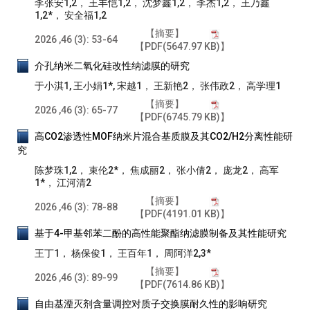
李张安1,2， 王丰恺1,2， 沈梦鑫1,2， 李杰1,2， 王乃鑫
1,2*， 安全福1,2
【摘要】
2026 ,46 (3): 53-64
【PDF(5647.97 KB)】
介孔纳米二氧化硅改性纳滤膜的研究
于小淇1, 王小娟1*, 宋越1， 王新艳2， 张伟政2， 高学理1
【摘要】
2026 ,46 (3): 65-77
【PDF(6745.79 KB)】
高CO2渗透性MOF纳米片混合基质膜及其CO2/H2分离性能研
究
陈梦珠1,2， 束伦2*， 焦成丽2， 张小倩2， 庞龙2， 高军
1*， 江河清2
【摘要】
2026 ,46 (3): 78-88
【PDF(4191.01 KB)】
基于4-甲基邻苯二酚的高性能聚酯纳滤膜制备及其性能研究
王丁1， 杨保俊1， 王百年1， 周阿洋2,3*
【摘要】
2026 ,46 (3): 89-99
【PDF(7614.86 KB)】
自由基湮灭剂含量调控对质子交换膜耐久性的影响研究