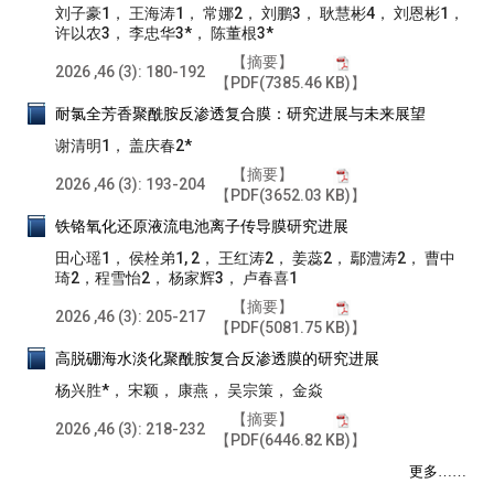
刘子豪1， 王海涛1， 常娜2， 刘鹏3， 耿慧彬4， 刘恩彬1，
许以农3， 李忠华3*， 陈董根3*
【摘要】
2026 ,46 (3): 180-192
【PDF(7385.46 KB)】
耐氯全芳香聚酰胺反渗透复合膜：研究进展与未来展望
谢清明1， 盖庆春2*
【摘要】
2026 ,46 (3): 193-204
【PDF(3652.03 KB)】
铁铬氧化还原液流电池离子传导膜研究进展
田心瑶1， 侯栓弟1, 2， 王红涛2， 姜蕊2， 鄢澧涛2， 曹中
琦2，程雪怡2， 杨家辉3， 卢春喜1
【摘要】
2026 ,46 (3): 205-217
【PDF(5081.75 KB)】
高脱硼海水淡化聚酰胺复合反渗透膜的研究进展
杨兴胜*， 宋颖， 康燕， 吴宗策， 金焱
【摘要】
2026 ,46 (3): 218-232
【PDF(6446.82 KB)】
更多……