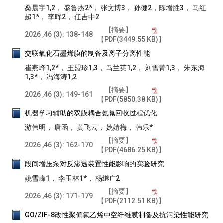
桑晨宇1,2， 盛鲁杰2*， 张文博3， 孙健2，陈增胜3， 马红
超1*， 李晖2， 任吉中2
【摘要】
2026 ,46 (3): 138-148
【PDF(3449.55 KB)】
交联氧化石墨烯膜的制备及离子分离性能
崔燕峰1,2*， 王盟珍1,3， 马兰英1,2， 刘雪菁1,3， 朱东海
1,3*， 冯海涛1,2
【摘要】
2026 ,46 (3): 149-161
【PDF(5850.38 KB)】
机器学习辅助的双膜耦合氨氮回收过程优化
游伟明， 唐函， 黄飞云， 姚婧梅， 韩乐*
【摘要】
2026 ,46 (3): 162-170
【PDF(4686.25 KB)】
段间增压泵对反渗透装置性能影响的实验研究
姚雪峰1， 李玉林1*， 杨继广2
【摘要】
2026 ,46 (3): 171-179
【PDF(2112.51 KB)】
GO/ZIF-8改性聚偏氟乙烯中空纤维膜制备及抗污染性能研究