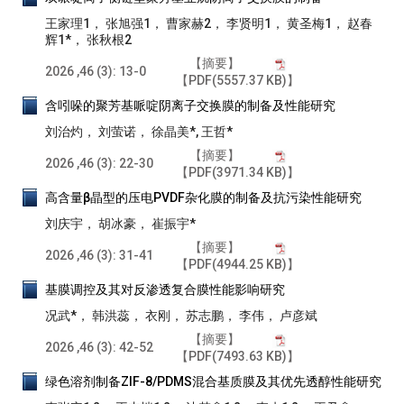
王家理1， 张旭强1， 曹家赫2， 李贤明1， 黄圣梅1， 赵春
辉1*， 张秋根2
【摘要】
2026 ,46 (3): 13-0
【PDF(5557.37 KB)】
含吲哚的聚芳基哌啶阴离子交换膜的制备及性能研究
刘治灼， 刘萤诺， 徐晶美*, 王哲*
【摘要】
2026 ,46 (3): 22-30
【PDF(3971.34 KB)】
高含量β晶型的压电PVDF杂化膜的制备及抗污染性能研究
刘庆宇， 胡冰豪， 崔振宇*
【摘要】
2026 ,46 (3): 31-41
【PDF(4944.25 KB)】
基膜调控及其对反渗透复合膜性能影响研究
况武*， 韩洪蕊， 衣刚， 苏志鹏， 李伟， 卢彦斌
【摘要】
2026 ,46 (3): 42-52
【PDF(7493.63 KB)】
绿色溶剂制备ZIF-8/PDMS混合基质膜及其优先透醇性能研究