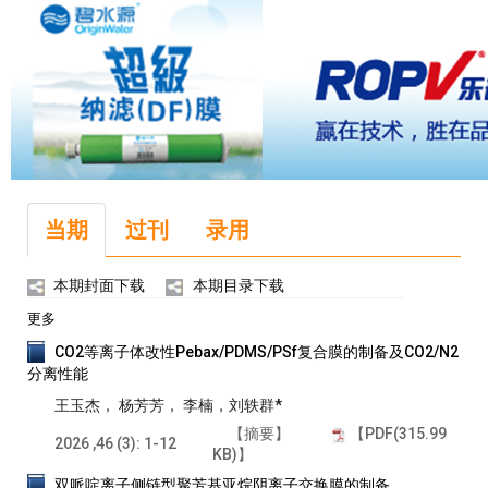
当期
过刊
录用
本期封面下载
本期目录下载
更多
CO2等离子体改性Pebax/PDMS/PSf复合膜的制备及CO2/N2
分离性能
王玉杰， 杨芳芳， 李楠，刘轶群*
【摘要】
【PDF(315.99
2026 ,46 (3): 1-12
KB)】
双哌啶离子侧链型聚芳基亚烷阴离子交换膜的制备