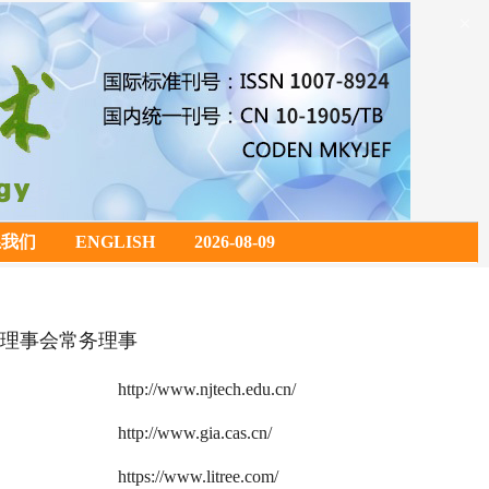
×
系我们
ENGLISH
2026-08-09
理事会常务理事
http://www.njtech.edu.cn/
http://www.gia.cas.cn/
https://www.litree.com/