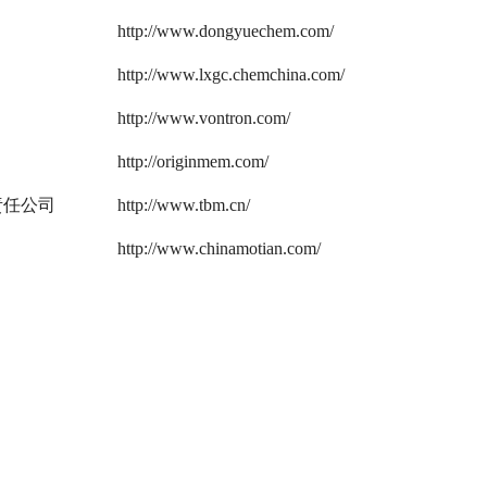
http://www.dongyuechem.com/
http://www.lxgc.chemchina.com/
http://www.vontron.com/
http://originmem.com/
责任公司
http://www.tbm.cn/
http://www.chinamotian.com/