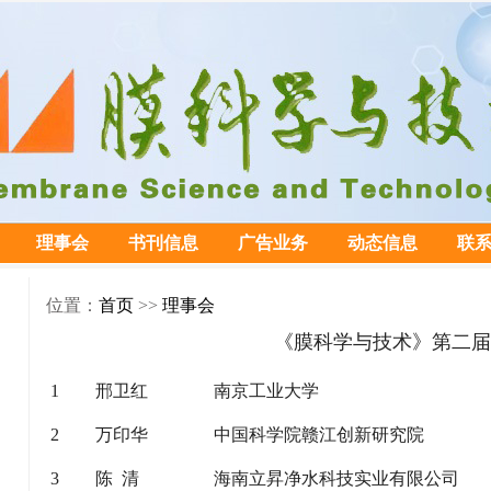
理事会
书刊信息
广告业务
动态信息
联
位置：
首页
>>
理事会
《膜科学与技术》第二届
1
邢卫红
南京工业大学
2
万印华
中国科学院赣江创新研究院
3
陈 清
海南立昇净水科技实业有限公司