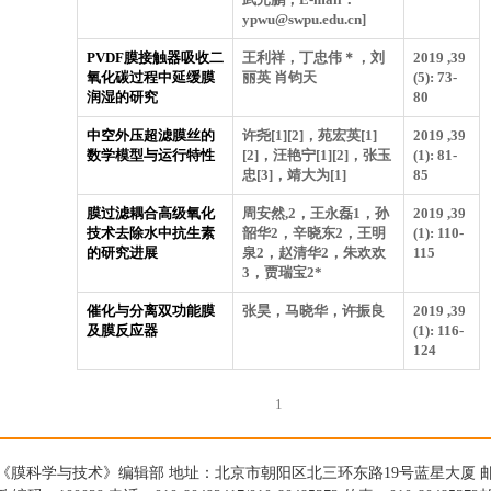
ypwu@swpu.edu.cn]
PVDF膜接触器吸收二
王利祥，丁忠伟＊，刘
2019 ,39
氧化碳过程中延缓膜
丽英 肖钧天
(5): 73-
润湿的研究
80
中空外压超滤膜丝的
许尧[1][2]，苑宏英[1]
2019 ,39
数学模型与运行特性
[2]，汪艳宁[1][2]，张玉
(1): 81-
忠[3]，靖大为[1]
85
膜过滤耦合高级氧化
周安然,2，王永磊1，孙
2019 ,39
技术去除水中抗生素
韶华2，辛晓东2，王明
(1): 110-
的研究进展
泉2，赵清华2，朱欢欢
115
3，贾瑞宝2*
催化与分离双功能膜
张昊，马晓华，许振良
2019 ,39
及膜反应器
(1): 116-
124
1
《膜科学与技术》编辑部 地址：北京市朝阳区北三环东路19号蓝星大厦 