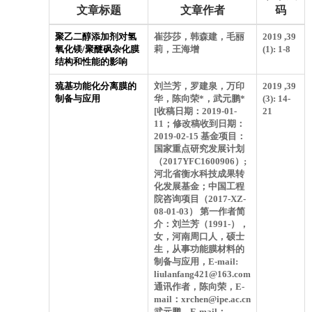
文章标题
文章作者
码
聚乙二醇添加剂对氢
崔莎莎，韩森建，毛丽
2019 ,39
氧化镁/聚醚砜杂化膜
莉，王海增
(1): 1-8
结构和性能的影响
巯基功能化分离膜的
刘兰芳，罗建泉，万印
2019 ,39
制备与应用
华，陈向荣*，武元鹏*
(3): 14-
[收稿日期：2019-01-
21
11；修改稿收到日期：
2019-02-15 基金项目：
国家重点研究发展计划
（2017YFC1600906）;
河北省衡水科技成果转
化发展基金；中国工程
院咨询项目（2017-XZ-
08-01-03） 第一作者简
介：刘兰芳（1991-），
女，河南周口人，硕士
生，从事功能膜材料的
制备与应用，E-mail:
liulanfang421@163.com
通讯作者，陈向荣，E-
mail：xrchen@ipe.ac.cn
武元鹏，E-mail：