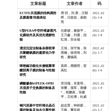
文章标题
文章作者
码
ECTFE共混膜的结构调控
周 玥，刘 庚，汪朝
2022 ,42
及膜蒸馏 性能表征
晖，汪效祖，崔朝
(3): 1-6
亮
U型PEBA中空纤维渗透汽
任家硕，秦振平，
2022 ,42
化膜组件及其优先透醇性
王乃鑫，刘通，倪
(4): 1-8
能
红旭，安全福
浸没沉淀法制备杂萘联苯
王旭，张守海，张
2022 ,42
共聚醚砜膜的凝胶动力学
瑛楠，徐培琦，刘
(5): 1-7
研究
乾，蹇锡高
咪唑鎓功能化长侧链聚苯
高莉，焉晓明，贺
2022 ,42
醚阴离子膜的制备与性能
高红
(6): 1-6
研究
磷酸掺杂bSPEEK-OPBI
宋洁瑞，肖意明，
2022 ,42
共混质子交换膜的制备及
张蕾，项军，唐娜
(1): 1-9
性能
*，程鹏高，张建
平，王松博，杜威
铜污泥基中空纤维尖晶石
赵志育，钟林新，
2022 ,42
膜的制备及油水分离性能
王栋，董应超
(2): 1-7