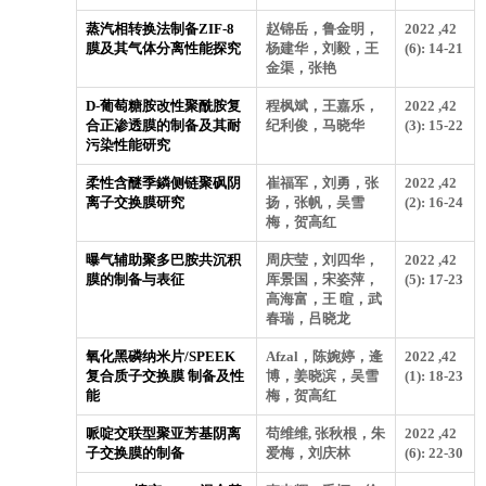
蒸汽相转换法制备ZIF-8
赵锦岳，鲁金明，
2022 ,42
膜及其气体分离性能探究
杨建华，刘毅，王
(6): 14-21
金渠，张艳
D-葡萄糖胺改性聚酰胺复
程枫斌，王嘉乐，
2022 ,42
合正渗透膜的制备及其耐
纪利俊，马晓华
(3): 15-22
污染性能研究
柔性含醚季鏻侧链聚砜阴
崔福军，刘勇，张
2022 ,42
离子交换膜研究
扬，张帆，吴雪
(2): 16-24
梅，贺高红
曝气辅助聚多巴胺共沉积
周庆莹，刘四华，
2022 ,42
膜的制备与表征
厍景国，宋姿萍，
(5): 17-23
高海富，王 暄，武
春瑞，吕晓龙
氧化黑磷纳米片/SPEEK
Afzal，陈婉婷，逄
2022 ,42
复合质子交换膜 制备及性
博，姜晓滨，吴雪
(1): 18-23
能
梅，贺高红
哌啶交联型聚亚芳基阴离
苟维维, 张秋根，朱
2022 ,42
子交换膜的制备
爱梅，刘庆林
(6): 22-30