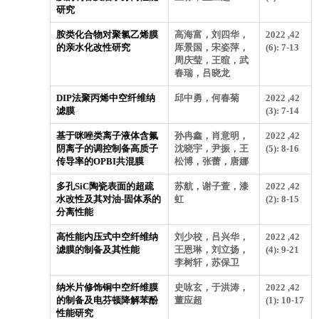
研究
胺类化合物对聚氯乙烯膜
高海富，刘四华，
2022 ,42
的亲水化改性研究
厍景国，宋姿萍，
(6): 7-13
周庆莹，王暄，武
春瑞，吕晓龙
DIP法聚丙烯中空纤维纳
邱中勇，何春菊
2022 ,42
滤膜
(3): 7-14
基于咪唑类离子液体含氟
孙冉鑫，肖意明，
2022 ,42
阴离子的调控制备高质子
沈晓宇，尹振，王
(5): 8-16
传导率的OPBI共混膜
松博，张蕾，唐娜
多孔SiC陶瓷表面的超疏
苏航，谢子萱，漆
2022 ,42
水改性及其对油-固体系的
虹
(2): 8-15
分离性能
高性能内压式中空纤维纳
刘少校，吕兴华，
2022 ,42
滤膜的制备及其性能
王恩琳，刘立扬，
(4): 9-21
李树轩，苏保卫
纳米片修饰铜中空纤维膜
史咏玄，于洪涛，
2022 ,42
的制备及电芬顿降解苯酚
董应超
(1): 10-17
性能研究