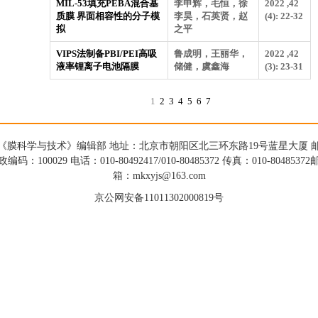
MIL-53填充PEBA混合基
李申辉，毛恒，徐
2022 ,42
质膜 界面相容性的分子模
李昊，石英贤，赵
(4): 22-32
拟
之平
VIPS法制备PBI/PEI高吸
鲁成明，王丽华，
2022 ,42
液率锂离子电池隔膜
储健，虞鑫海
(3): 23-31
1
2
3
4
5
6
7
《膜科学与技术》编辑部 地址：北京市朝阳区北三环东路19号蓝星大厦 
政编码：100029 电话：010-80492417/010-80485372 传真：010-80485372
箱：mkxyjs@163.com
京公网安备11011302000819号