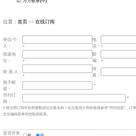
万方收录(中)
位置：
首页
>>
在线订阅
单位/个
电
人：
话：
*
*
投递地
邮
址：
编：
*
*
传
联 系 人：
真：
*
电子邮
*
箱：
书刊订
*
阅：
# 请注明订阅年份和册数或论文集名称！论文集简介和价格请参考“书刊信息”，订
交后编辑部将和您取得联系。
是否开发
是
否